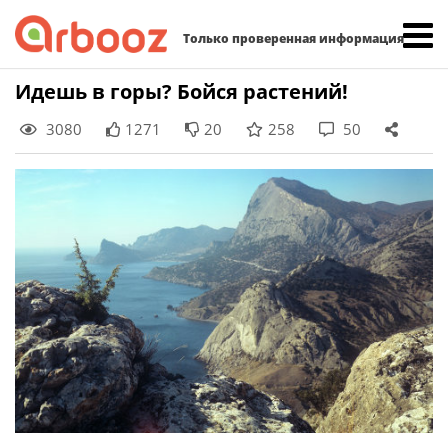
Найти:
Только проверенная информация
Skip
Идешь в горы? Бойся растений!
to
3080
1271
20
258
50
content