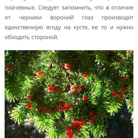
плачевные. Следует запомнить, что в отличие
от черники вороний глаз производит
единственную ягоду на кусте, ее то и нужно
обходить стороной.