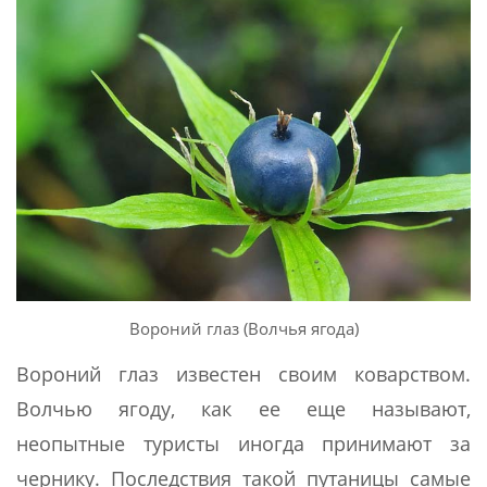
Вороний глаз (Волчья ягода)
Вороний глаз известен своим коварством.
Волчью ягоду, как ее еще называют,
неопытные туристы иногда принимают за
чернику. Последствия такой путаницы самые