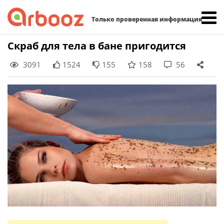
Найти:
Только проверенная информация
Skip
Скраб для тела в бане пригодится
to
3091
1524
155
158
56
content