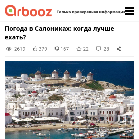
Найти:
Только проверенная информация
Skip
Погода в Салониках: когда лучше
to
ехать?
content
2619
379
167
22
28