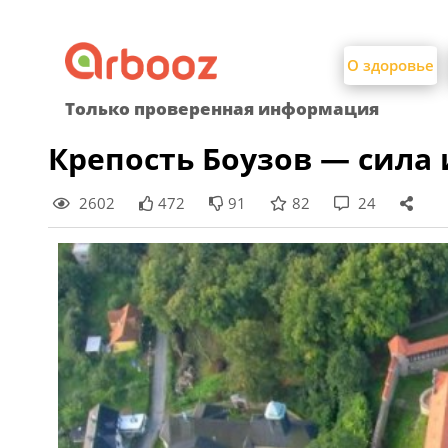
Найти:
Skip
to
О здоровье
content
Только проверенная информация
Крепость Боузов — сила
2602
472
91
82
24