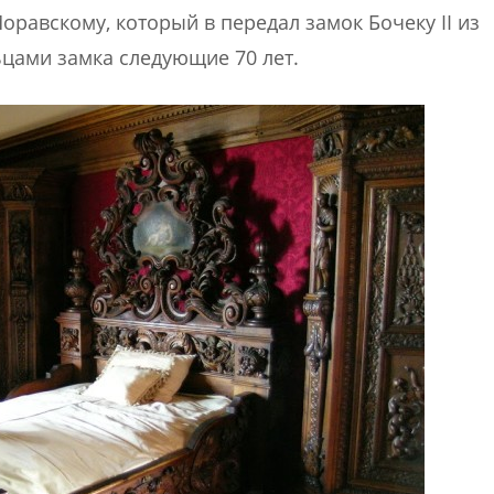
равскому, который в передал замок Бочеку II из
цами замка следующие 70 лет.