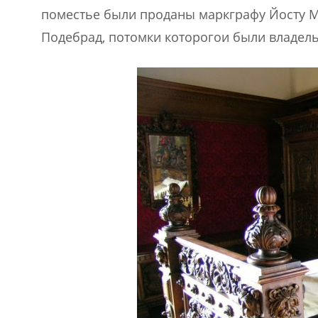
поместье были проданы маркграфу Йосту Мо
Подебрад, потомки которогои были владель