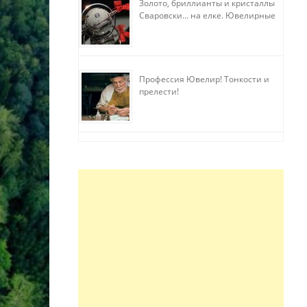
Золото, бриллианты и кристаллы
Сваровски… на елке. Ювелирные
прихоти
Профессия Ювелир! Тонкости и
прелести!