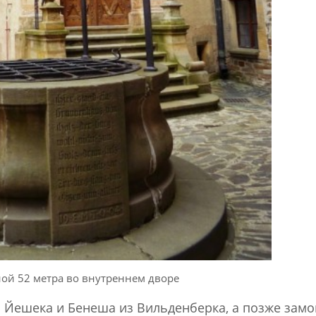
ной 52 метра во внутреннем дворе
я Йешека и Бенеша из Вильденберка, а позже замо