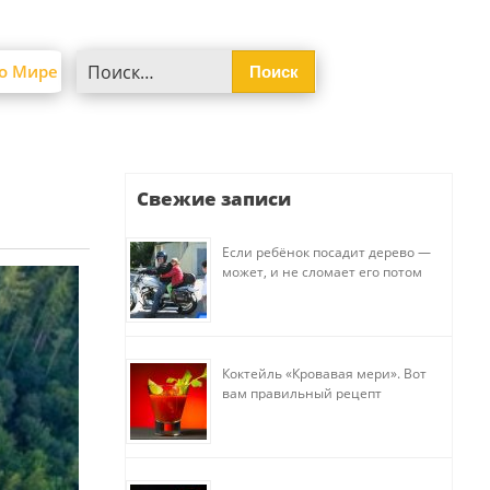
Найти:
о Мире
Свежие записи
Если ребёнок посадит дерево —
может, и не сломает его потом
Коктейль «Кровавая мери». Вот
вам правильный рецепт