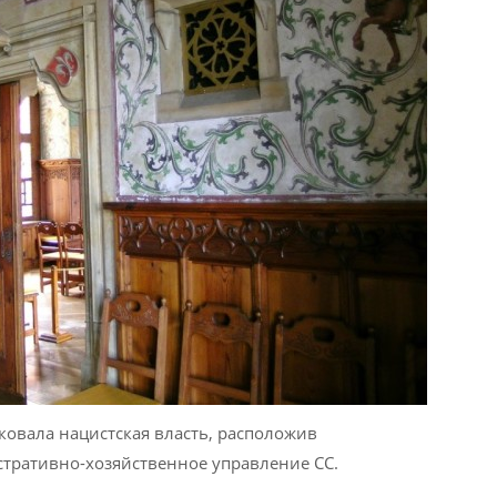
сковала нацистская власть, расположив
тративно-хозяйственное управление СС.