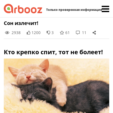
Найти:
Только проверенная информация
Skip
Сон излечит!
to
2938
1200
3
61
11
content
Кто крепко спит, тот не болеет!