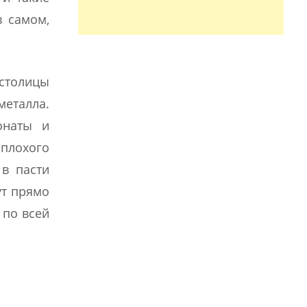
в самом,
столицы
металла.
онаты и
плохого
 в пасти
ут прямо
 по всей