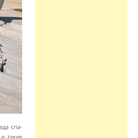
еда спа-
 и такие