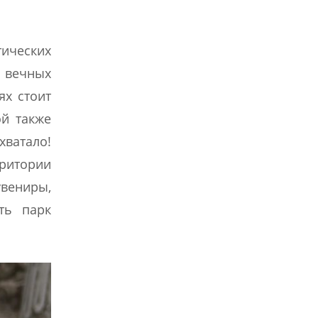
ических
ы вечных
ях стоит
й также
хватало!
ритории
увениры,
ть парк