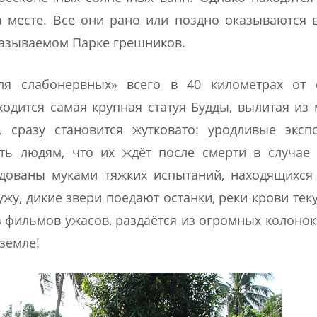
 месте. Все они рано или поздно оказываются 
 называемом Парке грешников.
для слабонервных» всего в 40 километрах от 
ходится самая крупная статуя Будды, вылитая из 
 сразу становится жутковато: уродливые эксп
ть людям, что их ждёт после смерти в случае 
одованы муками тяжких испытаний, находящихся
жу, дикие звери поедают останки, реки крови тек
з фильмов ужасов, раздаётся из огромных колонок
земле!