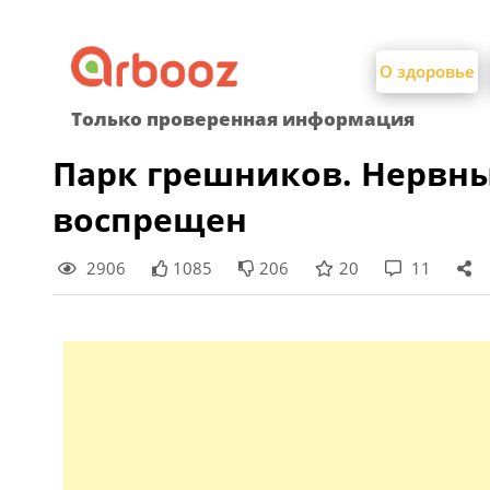
Найти:
Skip
to
О здоровье
content
Только проверенная информация
Парк грешников. Нервн
воспрещен
2906
1085
206
20
11