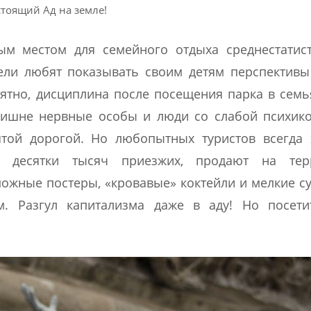
тоящий Ад на земле!
ым местом для семейного отдыха среднестатист
тели любят показывать своим детям перспектив
ятно, дисциплина после посещения парка в семь
лишне нервные особы и люди со слабой психико
той дорогой. Но любопытных туристов всегда 
т десятки тысяч приезжих, продают на тер
можные постеры, «кровавые» коктейли и мелкие с
 Разгул капитализма даже в аду! Но посети