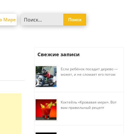
Найти:
о Мире
Свежие записи
Если ребёнок посадит дерево —
может, и не сломает его потом
Коктейль «Кровавая мери». Вот
вам правильный рецепт