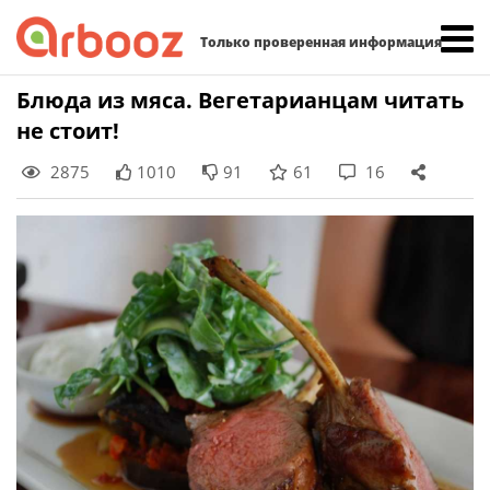
Найти:
Только проверенная информация
Skip
Блюда из мяса. Вегетарианцам читать
to
не стоит!
content
2875
1010
91
61
16