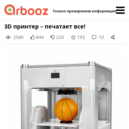
Найти:
Только проверенная информация
Skip
3D принтер – печатает все!
to
2589
844
220
193
10
content