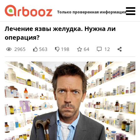
Найти:
Только проверенная информация
Skip
Лечение язвы желудка. Нужна ли
to
операция?
content
2965
563
198
64
12