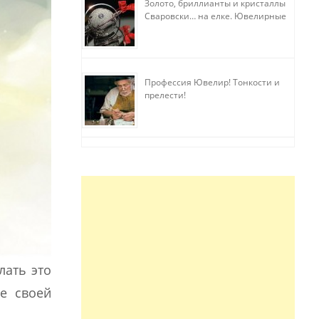
Золото, бриллианты и кристаллы
Сваровски… на елке. Ювелирные
прихоти
Профессия Ювелир! Тонкости и
прелести!
лать это
ие своей