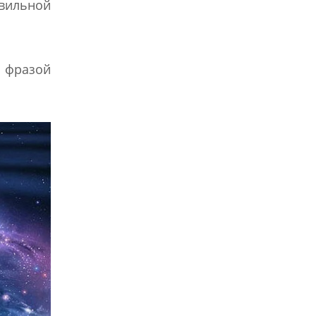
авильной
ь фразой