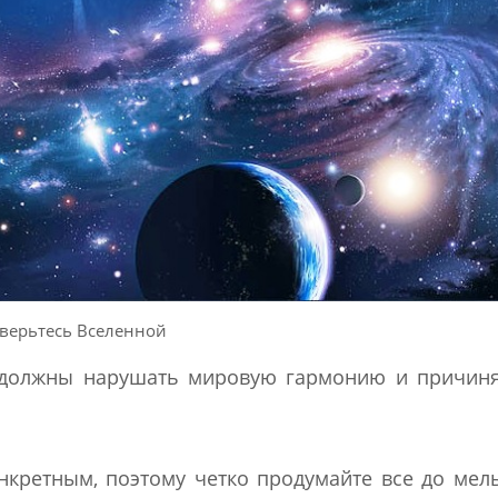
верьтесь Вселенной
е должны нарушать мировую гармонию и причиня
кретным, поэтому четко продумайте все до ме