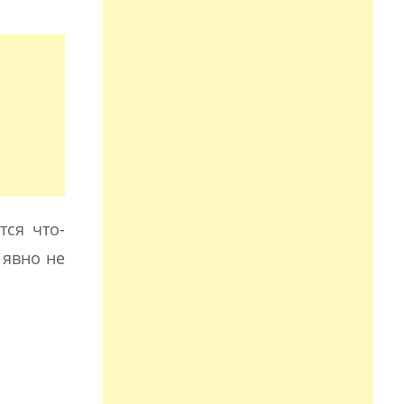
тся что-
 явно не