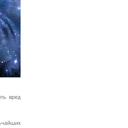
ть вред
льчайших