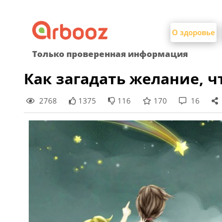
Найти:
Skip
to
О здоровье
content
Только проверенная информация
Как загадать желание, ч
2768
1375
116
170
16