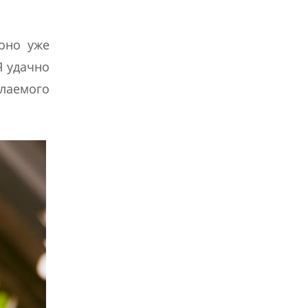
оно уже
Я удачно
елаемого