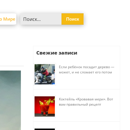
Найти:
о Мире
Свежие записи
Если ребёнок посадит дерево —
может, и не сломает его потом
Коктейль «Кровавая мери». Вот
вам правильный рецепт