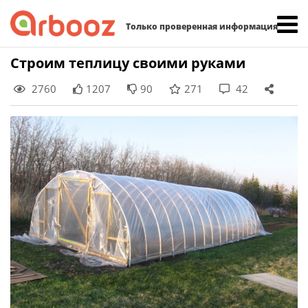
Найти:
Только проверенная информация
Skip
Строим теплицу своими руками
to
2760
1207
90
271
42
content