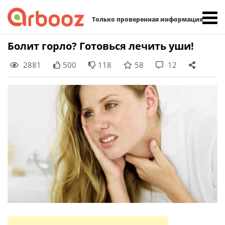
Найти:
Только проверенная информация
Skip
Болит горло? Готовься лечить уши!
to
2881
500
118
58
12
content