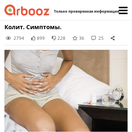
Найти:
Только проверенная информация
Skip
Колит. Симптомы.
to
2794
899
228
36
25
content