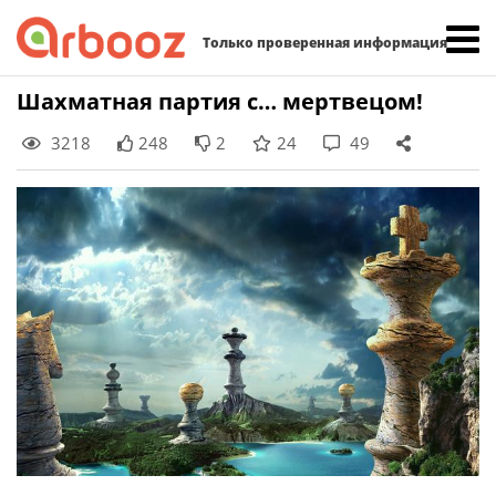
Найти:
Только проверенная информация
Skip
Шахматная партия с… мертвецом!
to
3218
248
2
24
49
content