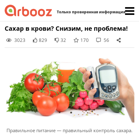
Найти:
Только проверенная информация
Skip
Сахар в крови? Снизим, не проблема!
to
3023
829
32
170
56
content
Правильное питание — правильный контроль сахара.