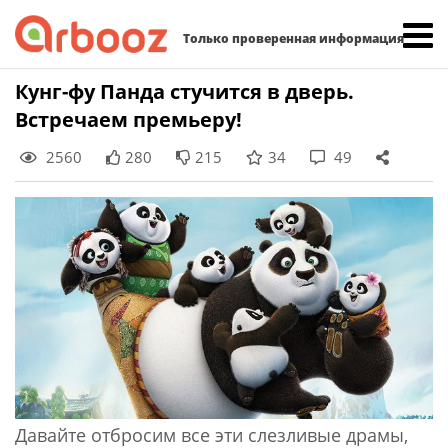
Найти:
Только проверенная информация
Skip
Кунг-фу Панда стучится в дверь.
to
Встречаем премьеру!
content
2560
280
215
34
49
Давайте отбросим все эти слезливые драмы,