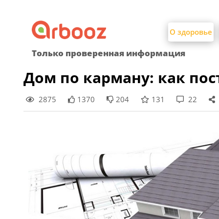
Найти:
Skip
to
О здоровье
content
Только проверенная информация
Дом по карману: как пос
2875
1370
204
131
22