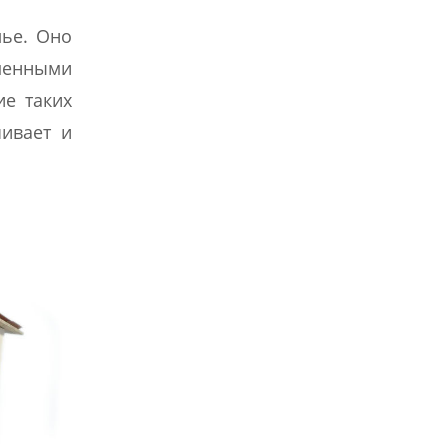
лье. Оно
менными
ие таких
чивает и