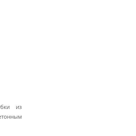
убки из
бетонным