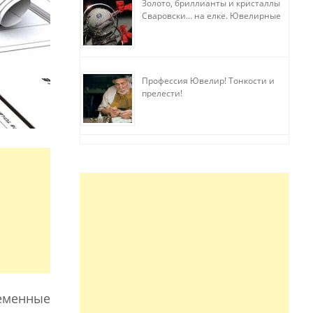
Золото, бриллианты и кристаллы
Сваровски… на елке. Ювелирные
прихоти
Профессия Ювелир! Тонкости и
прелести!
еменные