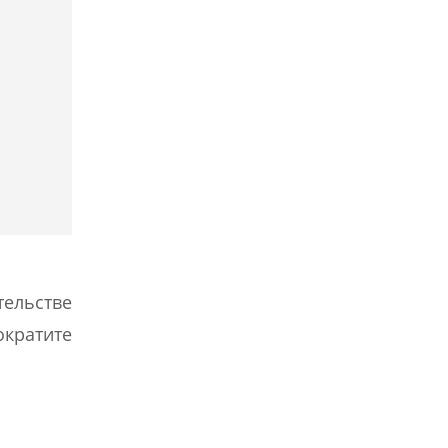
ельстве
ократите