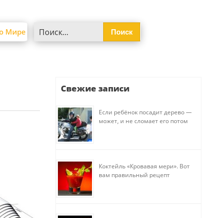
Найти:
о Мире
Свежие записи
Если ребёнок посадит дерево —
может, и не сломает его потом
Коктейль «Кровавая мери». Вот
вам правильный рецепт