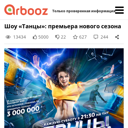
Найти:
Только проверенная информация
Skip
Шоу «Танцы»: премьера нового сезона
to
13434
5000
22
627
244
content