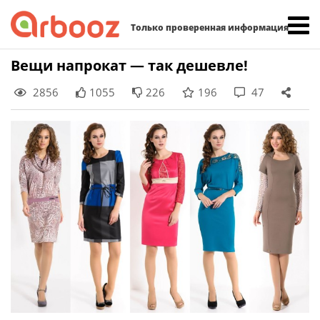
Найти:
Только проверенная информация
Skip
Вещи напрокат — так дешевле!
to
2856
1055
226
196
47
content