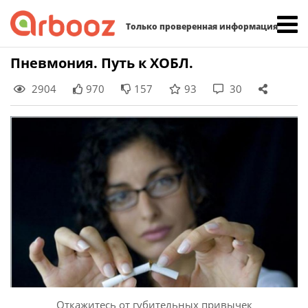
Найти:
Только проверенная информация
Skip
Пневмония. Путь к ХОБЛ.
to
2904
970
157
93
30
content
Откажитесь от губительных привычек