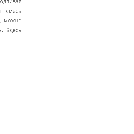
подливая
ы смесь
ь, можно
ь. Здесь