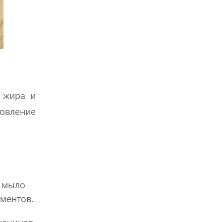
 жира и
товление
е мыло
иментов.