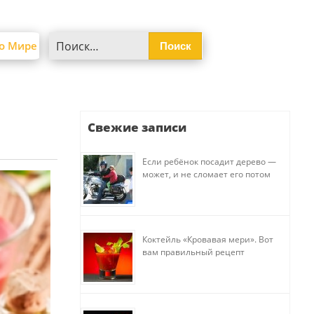
Найти:
о Мире
Свежие записи
Если ребёнок посадит дерево —
может, и не сломает его потом
Коктейль «Кровавая мери». Вот
вам правильный рецепт