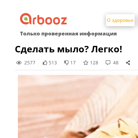
Найти:
Skip
to
О здоровье
content
Только проверенная информация
Сделать мыло? Легко!
2577
513
17
128
48