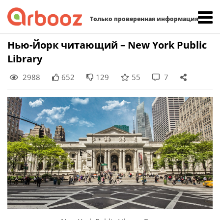
Найти:
Только проверенная информация
Skip
Нью-Йорк читающий – New York Public
to
Library
content
2988
652
129
55
7