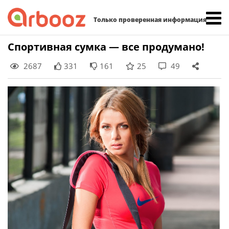
Найти:
Только проверенная информация
Skip
Спортивная сумка — все продумано!
to
2687
331
161
25
49
content