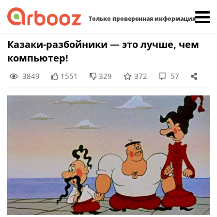
Найти:
Только проверенная информация
Skip
Казаки-разбойники — это лучше, чем
to
компьютер!
content
3849
1551
329
372
57