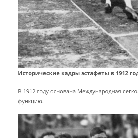
Исторические кадры эстафеты в 1912 го
В 1912 году основана Международная легк
функцию.