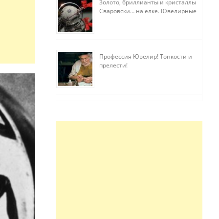
Золото, бриллианты и кристаллы
Сваровски… на елке. Ювелирные
прихоти
Профессия Ювелир! Тонкости и
прелести!