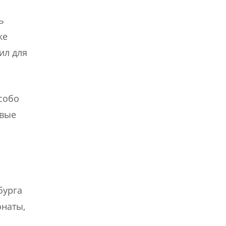
ь
ке
ил для
собо
рвые
бурга
онаты,