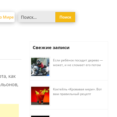
Найти:
о Мире
Свежие записи
Если ребёнок посадит дерево —
может, и не сломает его потом
та, как
альонов,
Коктейль «Кровавая мери». Вот
вам правильный рецепт