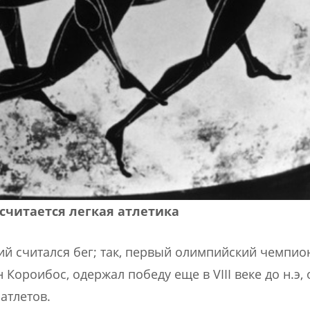
считается легкая атлетика
й считался бег; так, первый олимпийский чемпион
Короибос, одержал победу еще в VIII веке до н.э, 
атлетов.