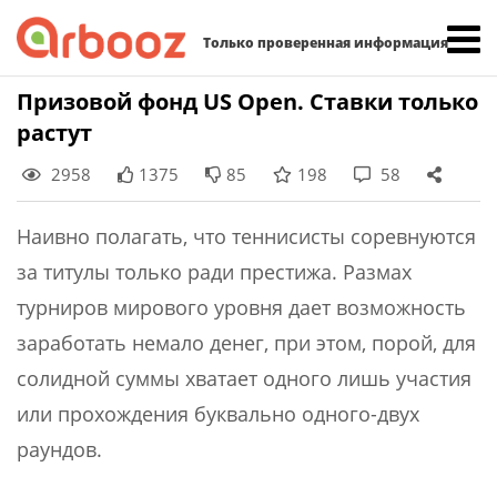
Найти:
Только проверенная информация
Skip
Призовой фонд US Open. Ставки только
to
растут
content
2958
1375
85
198
58
Наивно полагать, что теннисисты соревнуются
за титулы только ради престижа. Размах
турниров мирового уровня дает возможность
заработать немало денег, при этом, порой, для
солидной суммы хватает одного лишь участия
или прохождения буквально одного-двух
раундов.