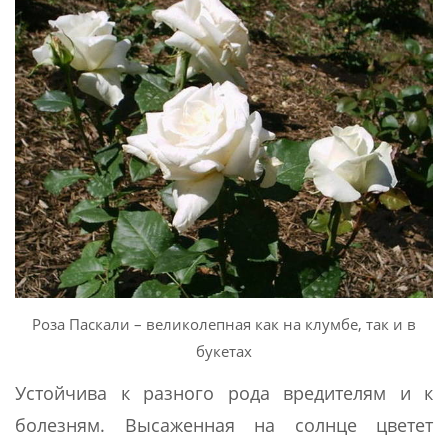
Роза Паскали – великолепная как на клумбе, так и в
букетах
Устойчива к разного рода вредителям и к
болезням. Высаженная на солнце цветет