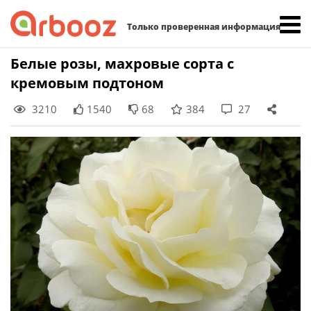
Найти:
Только проверенная информация
Skip
Белые розы, махровые сорта с
to
кремовым подтоном
content
3210
1540
68
384
27