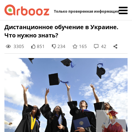
Найти:
Только проверенная информация
Skip
Дистанционное обучение в Украине.
to
Что нужно знать?
content
3305
851
234
165
42