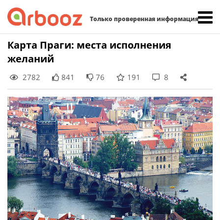
Найти:
Только проверенная информация
Skip
Карта Праги: места исполнения
to
желаний
content
2782
841
76
191
8