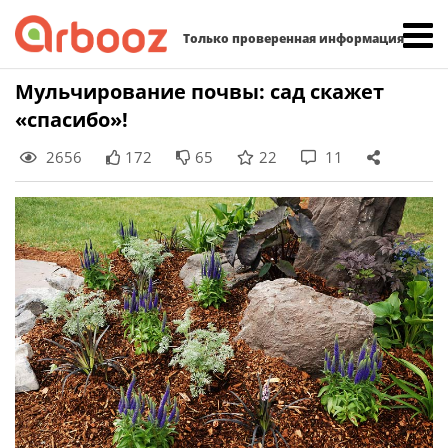
Найти:
Только проверенная информация
Skip
Мульчирование почвы: сад скажет
to
«спасибо»!
content
2656
172
65
22
11