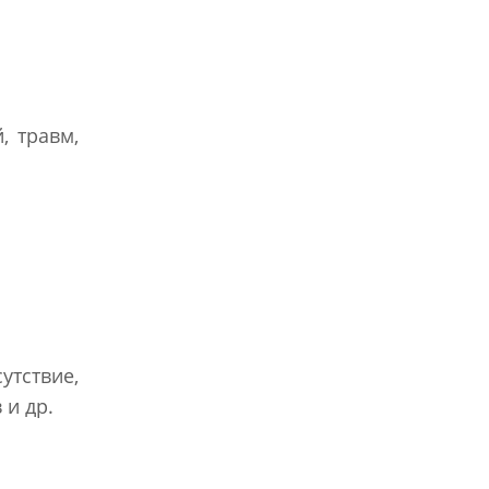
, травм,
утствие,
 и др.