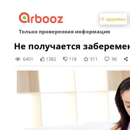
Найти:
Skip
to
О здоровье
content
Только проверенная информация
Не получается забереме
6401
1382
118
311
96