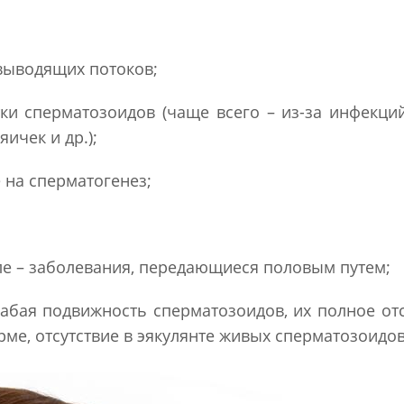
выводящих потоков;
и сперматозоидов (чаще всего – из-за инфекций
ичек и др.);
на сперматогенез;
ле – заболевания, передающиеся половым путем;
абая подвижность сперматозоидов, их полное отс
е, отсутствие в эякулянте живых сперматозоидов