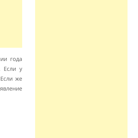
нии года
 Если у
 Если же
 явление