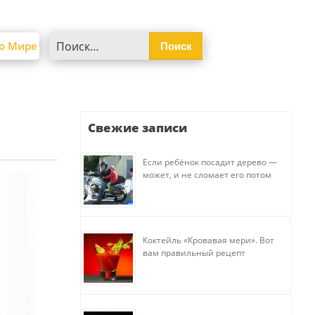
Найти:
о Мире
Свежие записи
Если ребёнок посадит дерево —
может, и не сломает его потом
Коктейль «Кровавая мери». Вот
вам правильный рецепт