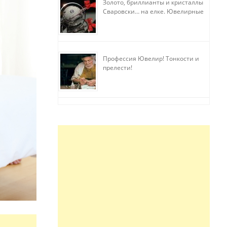
Золото, бриллианты и кристаллы
Сваровски… на елке. Ювелирные
прихоти
Профессия Ювелир! Тонкости и
прелести!