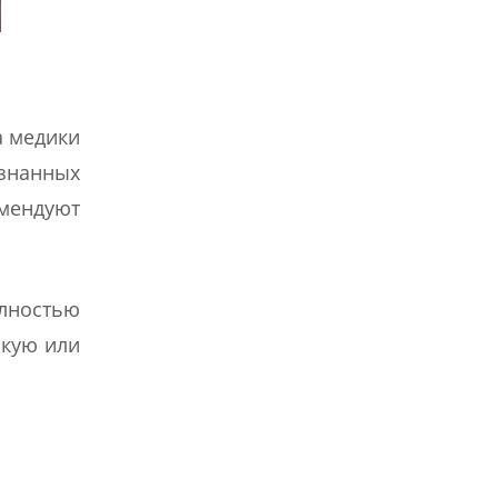
а медики
ознанных
омендуют
олностью
скую или