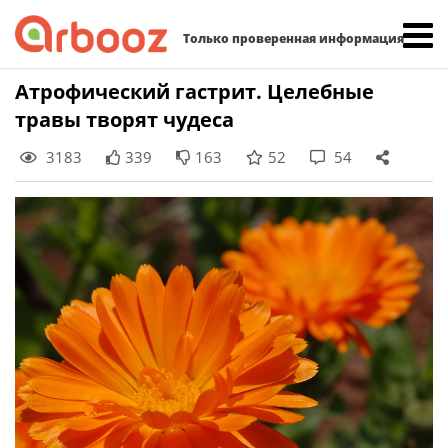
Найти:
Только проверенная информация
Skip
Атрофический гастрит. Целебные
to
травы творят чудеса
content
3183
339
163
52
54