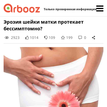
Найти:
Только проверенная информация
Skip
Эрозия шейки матки протекает
to
бессимптомно?
content
2923
1014
109
199
0