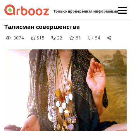
Найти:
Только проверенная информация
Skip
Талисман совершенства
to
3074
515
22
81
54
content