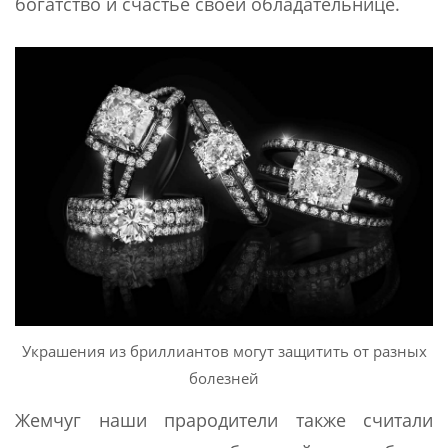
богатство и счастье своей обладательнице.
Украшения из бриллиантов могут защитить от разных
болезней
Жемчуг наши прародители также считали