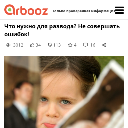
Найти:
Только проверенная информация
Skip
Что нужно для развода? Не совершать
to
ошибок!
content
3012
34
113
4
16