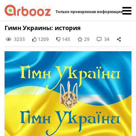
Найти:
Только проверенная информация
Skip
Гимн Украины: история
to
3233
1209
145
29
34
content