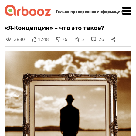
Найти:
Только проверенная информация
Skip
«Я-Концепция» – что это такое?
to
2880
1248
76
5
26
content