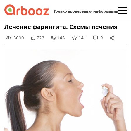
Найти:
Только проверенная информация
Skip
Лечение фарингита. Схемы лечения
to
3000
723
148
141
9
content