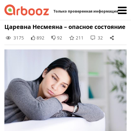
Найти:
Только проверенная информация
Skip
Царевна Несмеяна – опасное состояние
to
3175
892
92
211
32
content