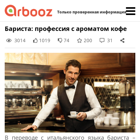
Найти:
Только проверенная информация
Skip
Бариста: профессия с ароматом кофе
to
3014
1019
74
200
31
content
В переводе с итальянского языка бариста –