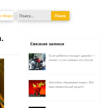
Найти:
о Мире
.
Свежие записи
Если ребёнок посадит дерево —
может, и не сломает его потом
Коктейль «Кровавая мери». Вот
вам правильный рецепт