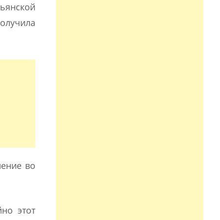
льянской
получила
нение во
йно этот