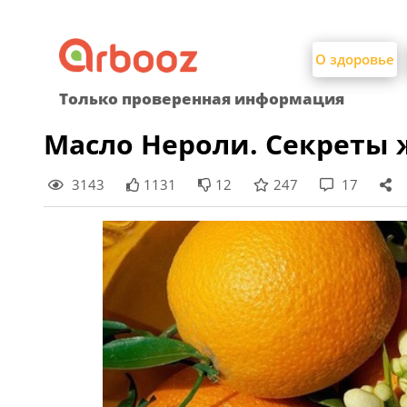
Найти:
Skip
to
О здоровье
content
Только проверенная информация
Масло Нероли. Секреты 
3143
1131
12
247
17