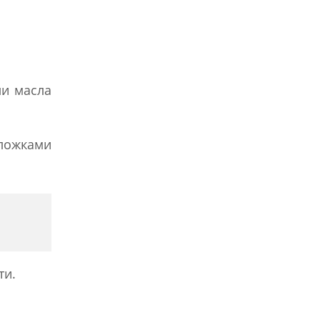
ли масла
 ложками
ти.