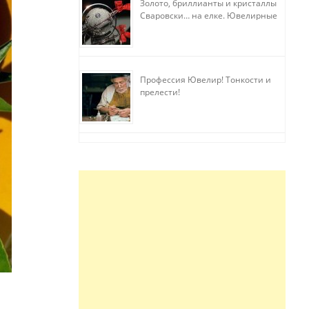
Золото, бриллианты и кристаллы
Сваровски… на елке. Ювелирные
прихоти
Профессия Ювелир! Тонкости и
прелести!