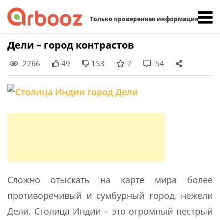
Найти:
Только проверенная информация
Skip
Дели – город контрастов
to
2766
49
153
7
54
content
Сложно отыскать на карте мира более
противоречивый и сумбурный город, нежели
Дели. Столица Индии – это огромный пестрый