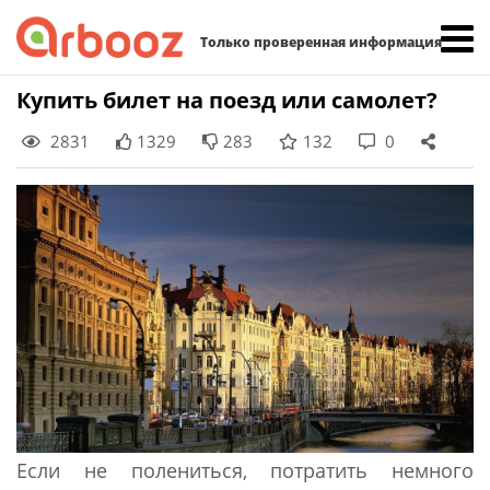
Найти:
Только проверенная информация
Skip
Купить билет на поезд или самолет?
to
2831
1329
283
132
0
content
Если не полениться, потратить немного