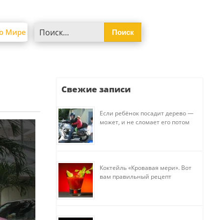
Найти:
о Мире
Свежие записи
Если ребёнок посадит дерево —
может, и не сломает его потом
Коктейль «Кровавая мери». Вот
вам правильный рецепт