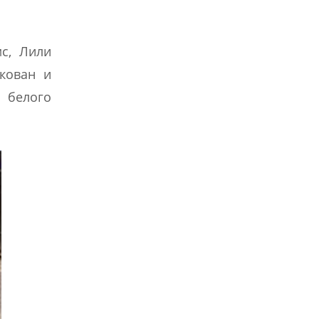
с, Лили
кован и
 белого