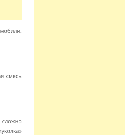
мобили.
ая смесь
 сложно
куколка»