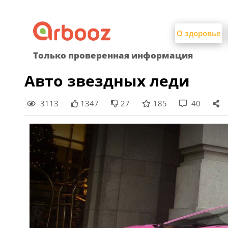
Найти:
Skip
to
О здоровье
content
Только проверенная информация
Авто звездных леди
3113
1347
27
185
40