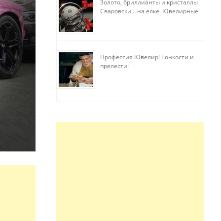
Золото, бриллианты и кристаллы
Сваровски… на елке. Ювелирные
прихоти
Профессия Ювелир! Тонкости и
прелести!