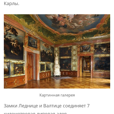
Карлы.
Картинная галерея
Замки Леднице и Валтице соединяет 7
километровая липовая алея.