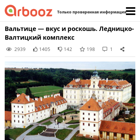
Найти:
Только проверенная информация
Skip
Вальтице — вкус и роскошь. Ледницко-
to
Валтицкий комплекс
content
2939
1405
142
198
1