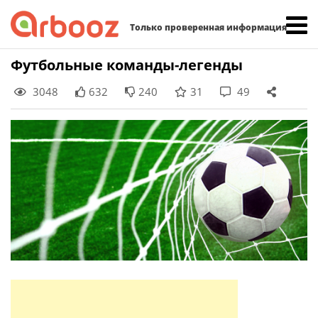
Найти:
Только проверенная информация
Skip
Футбольные команды-легенды
to
3048
632
240
31
49
content