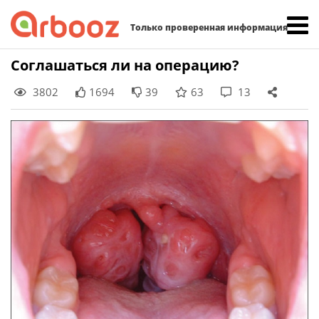
Найти:
Только проверенная информация
Skip
Соглашаться ли на операцию?
to
3802
1694
39
63
13
content