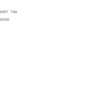
ает так
ыком.