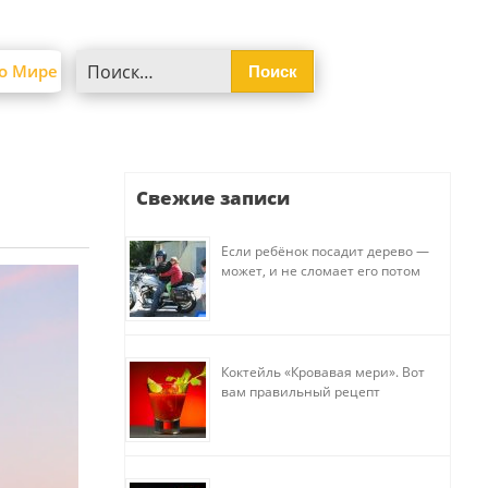
Найти:
о Мире
Свежие записи
Если ребёнок посадит дерево —
может, и не сломает его потом
Коктейль «Кровавая мери». Вот
вам правильный рецепт