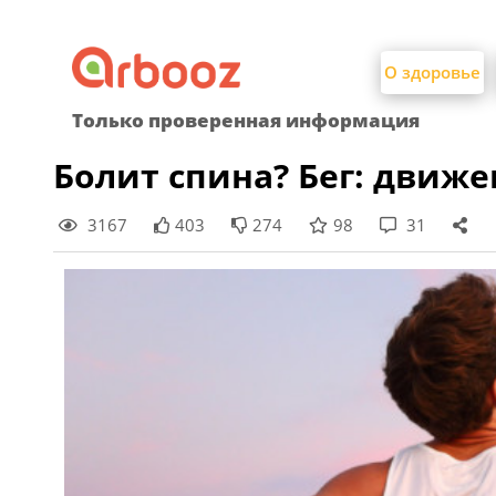
Найти:
Skip
to
О здоровье
content
Только проверенная информация
Болит спина? Бег: движе
3167
403
274
98
31