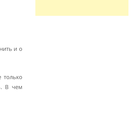
нить и о
е только
ь. В чем