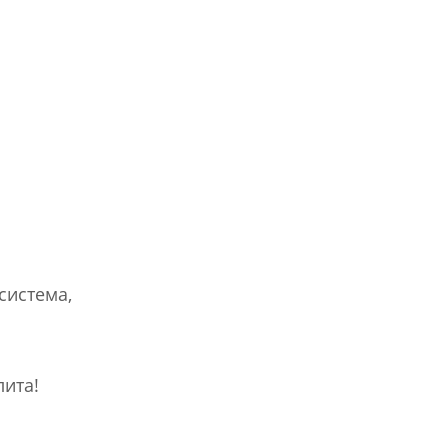
истема,
ита!