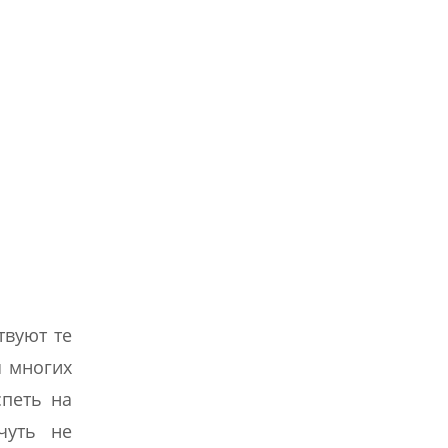
твуют те
я многих
спеть на
чуть не