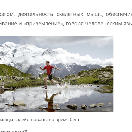
згом, деятельность скелетных мышц обеспечив
кивание и «приземление», говоря человеческим яз
мышцы задействованы во время бега
ого тела?