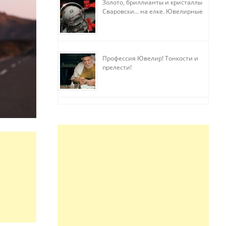
Золото, бриллианты и кристаллы
Сваровски… на елке. Ювелирные
прихоти
Профессия Ювелир! Тонкости и
прелести!