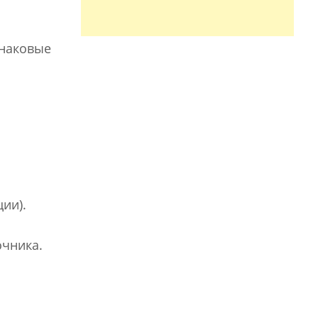
наковые
ии).
очника.