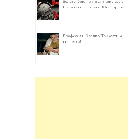
Золото, бриллианты и кристаллы
Сваровски… на елке. Ювелирные
прихоти
Профессия Ювелир! Тонкости и
прелести!