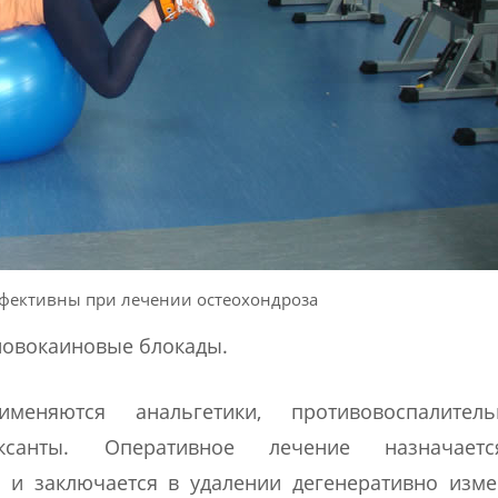
фективны при лечении остеохондроза
новокаиновые блокады.
меняются анальгетики, противовоспалите
аксанты. Оперативное лечение назначает
 и заключается в удалении дегенеративно изм