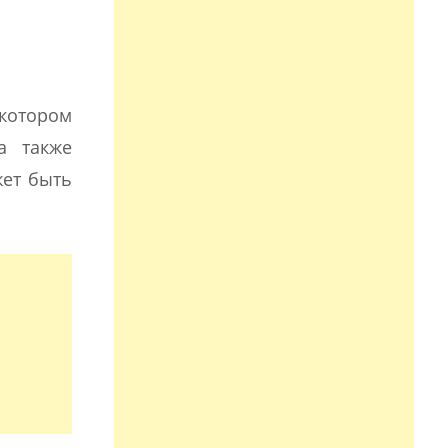
 котором
а также
жет быть