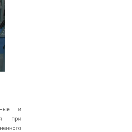
льные и
ся при
ененного