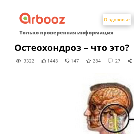
Найти:
Skip
to
О здоровье
content
Только проверенная информация
Остеохондроз – что это?
3322
1448
147
284
27