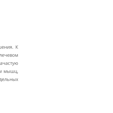
шения. К
плечевом
зачастую
ем мышц,
тдельных