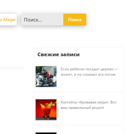
Найти:
о Мире
Свежие записи
Если ребёнок посадит дерево —
может, и не сломает его потом
Коктейль «Кровавая мери». Вот
вам правильный рецепт