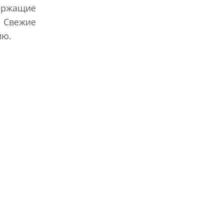
держащие
. Свежие
ию.