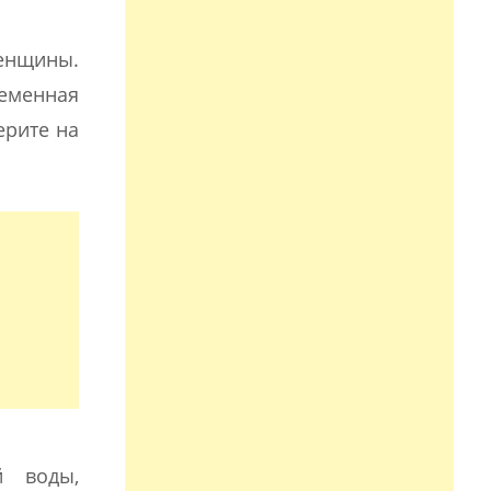
женщины.
ременная
ерите на
й воды,