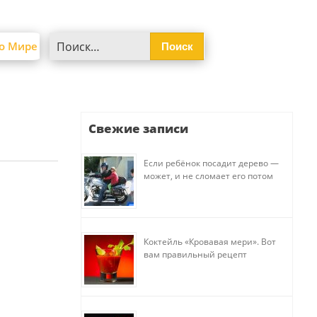
Найти:
о Мире
Свежие записи
Если ребёнок посадит дерево —
может, и не сломает его потом
Коктейль «Кровавая мери». Вот
вам правильный рецепт