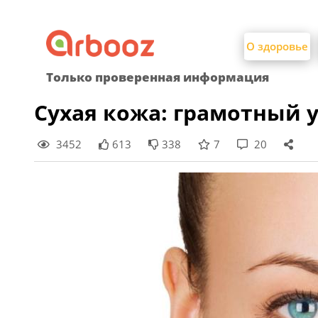
Найти:
Skip
to
О здоровье
content
Только проверенная информация
Сухая кожа: грамотный 
3452
613
338
7
20