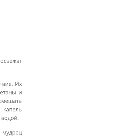
 освежат
твие. Их
метаны и
 смешать
о капель
 водой.
м мудрец