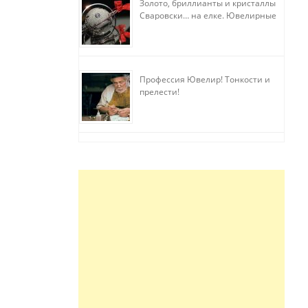
Золото, бриллианты и кристаллы
Сваровски… на елке. Ювелирные
прихоти
Профессия Ювелир! Тонкости и
прелести!