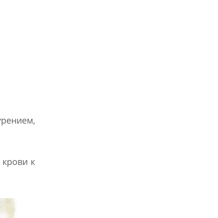
урением,
 крови к